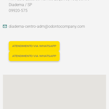
Diadema / SP
09920-575
Nossos Parceiros
diadema-centro-adm@odontocompany.com
ATENDIMENTO VIA WHATSAPP
ATENDIMENTO VIA WHATSAPP