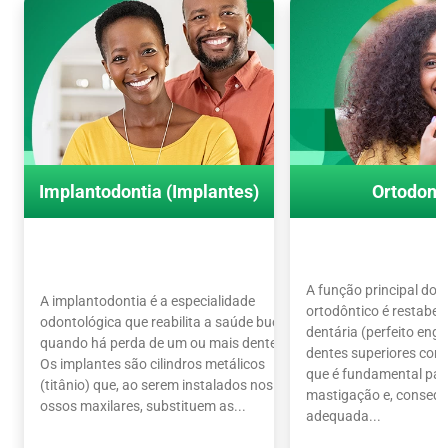
Implantodontia (Implantes)
Ortodont
A função principal do 
A implantodontia é a especialidade
ortodôntico é restabel
odontológica que reabilita a saúde bucal
dentária (perfeito en
quando há perda de um ou mais dentes.
dentes superiores com o
Os implantes são cilindros metálicos
que é fundamental par
(titânio) que, ao serem instalados nos
mastigação e, conseq
ossos maxilares, substituem as...
adequada...