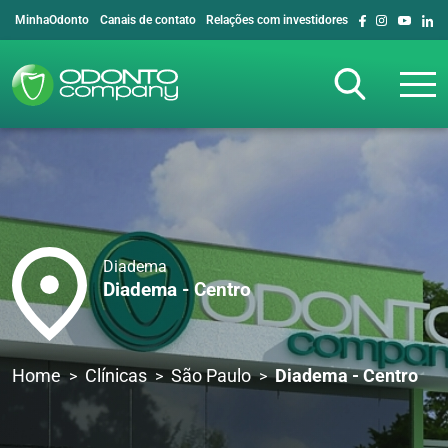
MinhaOdonto
Canais de contato
Relações com investidores
Diadema
Diadema - Centro
Home
Clínicas
São Paulo
Diadema - Centro